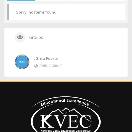
Sorry, no items found.
Groups
¡Grita Fuerte!
PUBLIC GROUP